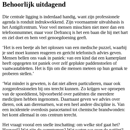
Behoorlijk uitdagend
Die centrale ligging is inderdaad handig, want zijn professionele
agenda is ronduit indrukwekkend. Zijn voornaamste uitvalsbasis is
het Antigifcentrum. Voor veel mensen misschien niet meer dan een
telefoonnummer, maar voor Defrancq is het een baan die hij met hart
en ziel doet en hem veel genoegdoening geeft.
‘Het is een beetje als het oplossen van een medische puzzel, waarbij
je snel moet kunnen reageren en gericht telefonisch advies geven.
Mensen bellen ons vaak in paniek: van een kind dat een kamerplant
heeft opgegeten tot paniek over zelf geplukte paddenstoelen of
vaatwastabletten. Het is fijn om die mensen meteen op hun gemak te
proberen stellen.’
‘Wat minder is geweten, is dat niet alleen particulieren, maar ook
zorgprofessionelen bij ons terecht kunnen. Zo krijgen we oproepen
van de spoeddienst, bijvoorbeeld over patiënten die meerdere
medicijnen hebben ingenomen. Daarnaast geven we advies over
dieren, ook aan dierenartsen, wat een heel andere discipline is. Van
een incidentele overdosis paracetamol tot chemische brandwonden:
het komt allemaal in ons centrum terecht.
Het vraagt vooral een snelle inschatting: om welke stof gaat het?
Hoeveel? Wat zijn de symptomen? Wat weten we over de patiënt?