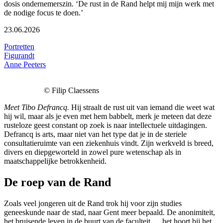
dosis ondernemerszin. ‘De rust in de Rand helpt mij mijn werk met
de nodige focus te doen.’
23.06.2026
Portretten
Figurandt
Anne Peeters
© Filip Claessens
Meet Tibo Defrancq.
Hij straalt de rust uit van iemand die weet wat
hij wil, maar als je even met hem babbelt, merk je meteen dat deze
rusteloze geest constant op zoek is naar intellectuele uitdagingen.
Defrancq is arts, maar niet van het type dat je in de steriele
consultatieruimte van een ziekenhuis vindt. Zijn werkveld is breed,
divers en diepgeworteld in zowel pure wetenschap als in
maatschappelijke betrokkenheid.
De roep van de Rand
Zoals veel jongeren uit de Rand trok hij voor zijn studies
geneeskunde naar de stad, naar Gent meer bepaald. De anonimiteit,
het bruisende leven in de buurt van de faculteit…, het hoort bij het