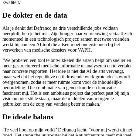
kwaliteit.’
De dokter en de data
Als je denkt dat Defrancq na drie verschillende jobs voldaan
neerploft, heb je het mis. Zijn honger naar vernieuwing vertaalt zich
momenteel in een technologisch project: samen met twee vrienden
werkt hij aan een AI-tool die artsen moet ondersteunen bij het
verwerken van medische dossiers voor VAPH.
‘We proberen een tool te ontwikkelen die artsen helpt om sneller en
meer gestructureerd medische informatie te analyseren en te vertalen
naar concrete rapporten. Het idee is niet dat AI de arts vervangt,
maar wel dat het repetitieve en tijdrovende werk grotendeels wordt
overgenomen, zodat er meer ruimte komt voor de inhoudelijke
beoordeling. Die combinatie van geneeskunde en innovatie
fascineert mij. Het is een ambitieus project dat perfect past bij mijn
visie om niet stil te staan, maar de middelen van morgen te
gebruiken om de zorg van vandaag beter te maken.’
De ideale balans
‘Te veel hooi op mijn vork?’ Defrancq lacht. ‘Voor mij werkt dit net
goed. Het atypische uurrooster bij het Antigifcentrum geeft mij veel