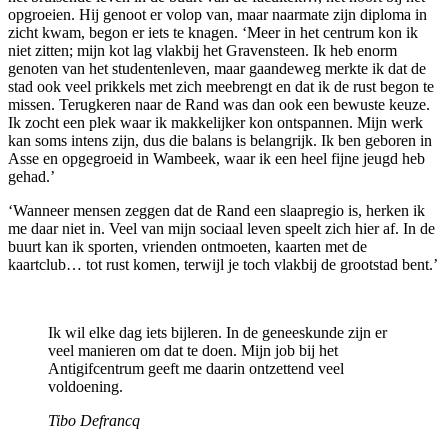
opgroeien. Hij genoot er volop van, maar naarmate zijn diploma in
zicht kwam, begon er iets te knagen. ‘Meer in het centrum kon ik
niet zitten; mijn kot lag vlakbij het Gravensteen. Ik heb enorm
genoten van het studentenleven, maar gaandeweg merkte ik dat de
stad ook veel prikkels met zich meebrengt en dat ik de rust begon te
missen. Terugkeren naar de Rand was dan ook een bewuste keuze.
Ik zocht een plek waar ik makkelijker kon ontspannen. Mijn werk
kan soms intens zijn, dus die balans is belangrijk. Ik ben geboren in
Asse en opgegroeid in Wambeek, waar ik een heel fijne jeugd heb
gehad.’
‘Wanneer mensen zeggen dat de Rand een slaapregio is, herken ik
me daar niet in. Veel van mijn sociaal leven speelt zich hier af. In de
buurt kan ik sporten, vrienden ontmoeten, kaarten met de
kaartclub… tot rust komen, terwijl je toch vlakbij de grootstad bent.’
Ik wil elke dag iets bijleren. In de geneeskunde zijn er
veel manieren om dat te doen. Mijn job bij het
Antigifcentrum geeft me daarin ontzettend veel
voldoening.
Tibo Defrancq