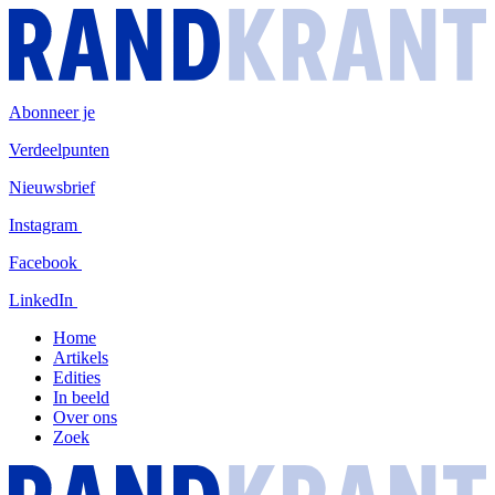
Overslaan
R
en
naar
de
inhoud
Abonneer je
gaan
Verdeelpunten
Nieuwsbrief
Instagram
Facebook
LinkedIn
Home
Artikels
Edities
In beeld
Over ons
Zoek
R