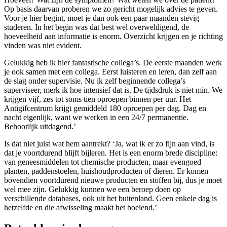
Op basis daarvan proberen we zo gericht mogelijk advies te geven.
Voor je hier begint, moet je dan ook een paar maanden stevig
studeren. In het begin was dat best wel overweldigend, de
hoeveelheid aan informatie is enorm. Overzicht krijgen en je richting
vinden was niet evident.
Gelukkig heb ik hier fantastische collega’s. De eerste maanden werk
je ook samen met een collega. Eerst luisteren en leren, dan zelf aan
de slag onder supervisie. Nu ik zelf beginnende collega’s
superviseer, merk ik hoe intensief dat is. De tijdsdruk is niet min. We
krijgen vijf, zes tot soms tien oproepen binnen per uur. Het
Antigifcentrum krijgt gemiddeld 180 oproepen per dag. Dag en
nacht eigenlijk, want we werken in een 24/7 permanentie.
Behoorlijk uitdagend.’
Is dat niet juist wat hem aantrekt? ‘Ja, wat ik er zo fijn aan vind, is
dat je voortdurend blijft bijleren. Het is een enorm brede discipline:
van geneesmiddelen tot chemische producten, maar evengoed
planten, paddenstoelen, huishoudproducten of dieren. Er komen
bovendien voortdurend nieuwe producten en stoffen bij, dus je moet
wel mee zijn. Gelukkig kunnen we een beroep doen op
verschillende databases, ook uit het buitenland. Geen enkele dag is
hetzelfde en die afwisseling maakt het boeiend.’