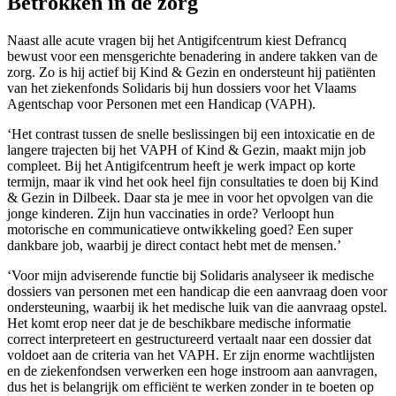
Betrokken in de zorg
Naast alle acute vragen bij het Antigifcentrum kiest Defrancq
bewust voor een mensgerichte benadering in andere takken van de
zorg. Zo is hij actief bij Kind & Gezin en ondersteunt hij patiënten
van het ziekenfonds Solidaris bij hun dossiers voor het Vlaams
Agentschap voor Personen met een Handicap (VAPH).
‘Het contrast tussen de snelle beslissingen bij een intoxicatie en de
langere trajecten bij het VAPH of Kind & Gezin, maakt mijn job
compleet. Bij het Antigifcentrum heeft je werk impact op korte
termijn, maar ik vind het ook heel fijn consultaties te doen bij Kind
& Gezin in Dilbeek. Daar sta je mee in voor het opvolgen van die
jonge kinderen. Zijn hun vaccinaties in orde? Verloopt hun
motorische en communicatieve ontwikkeling goed? Een super
dankbare job, waarbij je direct contact hebt met de mensen.’
‘Voor mijn adviserende functie bij Solidaris analyseer ik medische
dossiers van personen met een handicap die een aanvraag doen voor
ondersteuning, waarbij ik het medische luik van die aanvraag opstel.
Het komt erop neer dat je de beschikbare medische informatie
correct interpreteert en gestructureerd vertaalt naar een dossier dat
voldoet aan de criteria van het VAPH. Er zijn enorme wachtlijsten
en de ziekenfondsen verwerken een hoge instroom aan aanvragen,
dus het is belangrijk om efficiënt te werken zonder in te boeten op