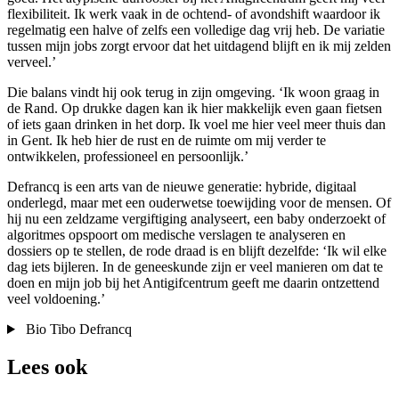
flexibiliteit. Ik werk vaak in de ochtend- of avondshift waardoor ik
regelmatig een halve of zelfs een volledige dag vrij heb. De variatie
tussen mijn jobs zorgt ervoor dat het uitdagend blijft en ik mij zelden
verveel.’
Die balans vindt hij ook terug in zijn omgeving. ‘Ik woon graag in
de Rand. Op drukke dagen kan ik hier makkelijk even gaan fietsen
of iets gaan drinken in het dorp. Ik voel me hier veel meer thuis dan
in Gent. Ik heb hier de rust en de ruimte om mij verder te
ontwikkelen, professioneel en persoonlijk.’
Defrancq is een arts van de nieuwe generatie: hybride, digitaal
onderlegd, maar met een ouderwetse toewijding voor de mensen. Of
hij nu een zeldzame vergiftiging analyseert, een baby onderzoekt of
algoritmes opspoort om medische verslagen te analyseren en
dossiers op te stellen, de rode draad is en blijft dezelfde: ‘Ik wil elke
dag iets bijleren. In de geneeskunde zijn er veel manieren om dat te
doen en mijn job bij het Antigifcentrum geeft me daarin ontzettend
veel voldoening.’
Bio Tibo Defrancq
Lees ook